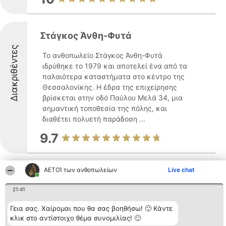
Στάγκος Άνθη-Φυτά
Διακριθέντες
Το ανθοπωλείο Στάγκος Άνθη-Φυτά
ιδρύθηκε το 1979 και αποτελεί ένα από τα
παλαιότερα καταστήματα στο κέντρο της
Θεσσαλονίκης. Η έδρα της επιχείρησης
βρίσκεται στην οδό Παύλου Μελά 34, μια
σημαντική τοποθεσία της πόλης, και
διαθέτει πολυετή παράδοση ...
9.7
ΑΕΤΟΊ των ανθοπωλείων
Live chat
FanKon Flowers
21:41
Διακριθέντες
Η εταιρεία FanKon Flowers
δραστηριοποιείται ως κορυφαίος
Γεια σας. Χαίρομαι που θα σας βοηθήσω! 🙂 Κάντε
προμηθευτής διακοσμητικών ειδών και
κλικ στο αντίστοιχο θέμα συνομιλίας! 🙂