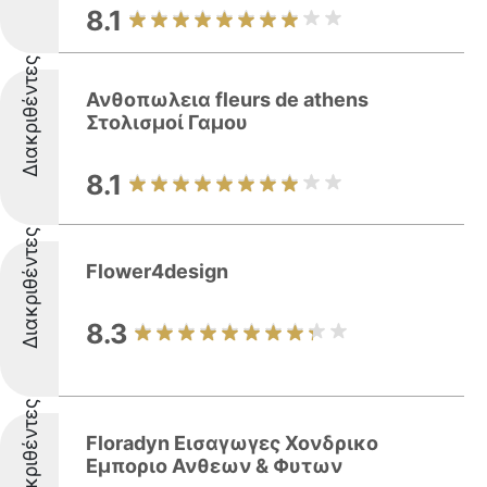
8.1
Διακριθέντες
Ανθοπωλεια fleurs de athens
Στολισμοί Γαμου
8.1
Διακριθέντες
Flower4design
8.3
Διακριθέντες
Floradyn Εισαγωγες Χονδρικο
Εμποριο Ανθεων & Φυτων