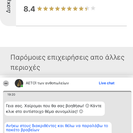
8.4
Παρόμοιες επιχειρήσεις απο άλλες
περιοχές
ΑΕΤΟΊ των ανθοπωλείων
Live chat
Διοργανωτής της
Κατάταξη
Επικοινωνία
κατάταξης
Διακριθέντες
Επικοινωνία
19:20
BEAUTIFUL COMPANY
Λίστα όλων
Μονοπρόσωπη ΙΚΕ
των
ΤΗΛ. ΕΠΙΚΟΙΝΩΝΙΑΣ:
διακριθέντων
Γεια σας. Χαίρομαι που θα σας βοηθήσω! 🙂 Κάντε
2104128019
Μεθοδολογία
κλικ στο αντίστοιχο θέμα συνομιλίας! 🙂
email:
Όροι &
aetoi@beautifulcompany.co
προϋποθέσεις
ΠΟΛΙΤΙΚΗ
Ανήκω στους διακριθέντες και θέλω να παραλάβω το
ΑΠΟΡΡΗΤΟΥ
πακέτο βραβείων