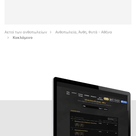
Αετοί των ανθοπωλείων
Ανθοπωλεία, Άνθη, Φυτά - Αθήνα
Κυκλάμινο