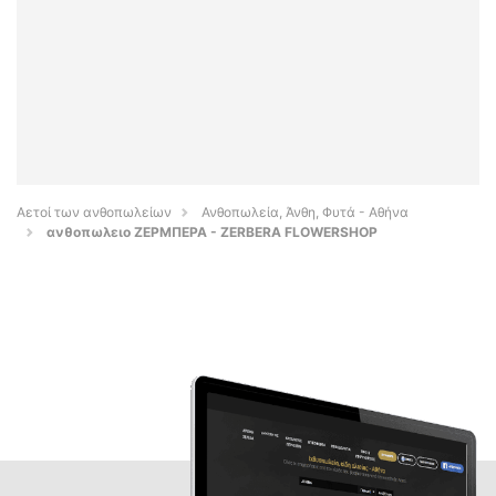
Αετοί των ανθοπωλείων
Ανθοπωλεία, Άνθη, Φυτά - Αθήνα
ανθοπωλειο ΖΕΡΜΠΕΡΑ - ZERBERA FLOWERSHOP