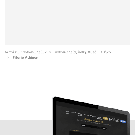
Αετοί των ανθοπωλείων
Ανθοπωλεία, Άνθη, Φυτά - Αθήνα
Fitorio Athinon