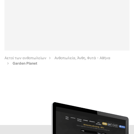
Αετοί των ανθοπωλείων
Ανθοπωλεία, Άνθη, Φυτά - Αθήνα
Garden Planet