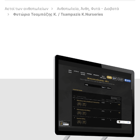
Αετοί των ανθοπωλείων
Ανθοπωλεία, Άνθη, Φυτά - Διαβατά
Φυτώρια Τσαμπάζης Κ. / Tsampazis K.Nurseries