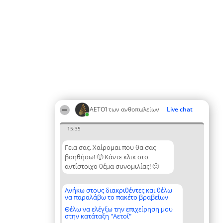
ΑΕΤΟΊ των ανθοπωλείων
Live chat
15:35
Γεια σας. Χαίρομαι που θα σας
βοηθήσω! 🙂 Κάντε κλικ στο
αντίστοιχο θέμα συνομιλίας! 🙂
Ανήκω στους διακριθέντες και θέλω
να παραλάβω το πακέτο βραβείων
Θέλω να ελέγξω την επιχείρηση μου
στην κατάταξη "Αετοί"