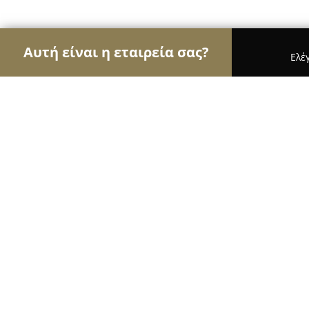
Αυτή είναι η εταιρεία σας?
Ελέ
Αετοί των ανθοπωλείων
Ανθοπωλεία, Άνθη, Φυτ
ΦΥΤΩΡΙΑ ΘΩΜΑΣ
9.6
(50)
Βασιλικά, ΕΟ16