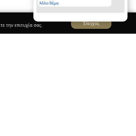
Άλλο θέμα
Έλεγχος
τε την επιτυχία σας.
 στα Βασιλικά Θεσσαλονίκης και έχει καθιερωθεί
όσους αγαπούν τη φύση στην περιοχή. Από το
ιόπιστες και ολοκληρωμένες υπηρεσίες που
, τη φροντίδα λαχανόκηπων και τη δημιουργία
υτά. Διαθέτει μεγάλη έκταση 7.000
ώντας ευρεία γκάμα από καλλωπιστικά δέντρα,
 καρποφόρα δέντρα και φυτά εσωτερικού χώρου,
τά τους.