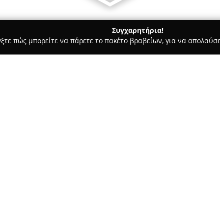
Συγχαρητήρια!
γξτε πώς μπορείτε να πάρετε το πακέτο βραβείων, για να απολαύσε
ά - Βασιλικά
ΦΥΤΩΡΙΑ ΘΩΜΑΣ
Σχετικά με την εταιρεία:
Το
Φυτώριο Θωμάς
βρίσκεται
ως ένα σημαντικό κέντρο για 
2009, η εταιρεία προσφέρει αξ
αφορούν τον σχεδιασμό κήπων
Δείτε περισσότερα >>
εσωτερικών διακοσμήσεων με φ
τετραγωνικών μέτρων, φιλοξεν
θάμνους, εποχιακά λουλούδια,
επιλεγμένα όλα για την ποιότη