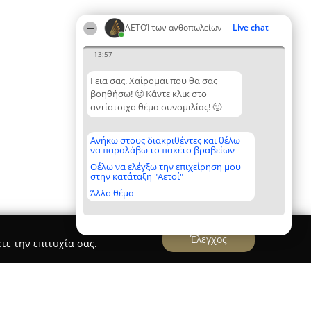
ΑΕΤΟΊ των ανθοπωλείων
Live chat
13:57
Γεια σας. Χαίρομαι που θα σας
βοηθήσω! 🙂 Κάντε κλικ στο
αντίστοιχο θέμα συνομιλίας! 🙂
Ανήκω στους διακριθέντες και θέλω
να παραλάβω το πακέτο βραβείων
Θέλω να ελέγξω την επιχείρηση μου
στην κατάταξη "Αετοί"
Άλλο θέμα
Έλεγχος
τε την επιτυχία σας.