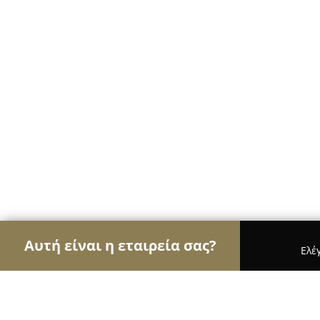
Αυτή είναι η εταιρεία σας?
Ελέ
Αετοί των ανθοπωλείων
Ανθοπωλεία, Άνθη, Φυτ