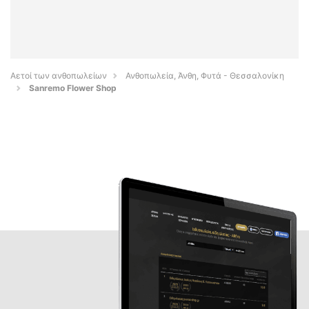
Αετοί των ανθοπωλείων
Ανθοπωλεία, Άνθη, Φυτά - Θεσσαλονίκη
Sanremo Flower Shop