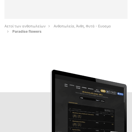
Αετοί των ανθοπωλείων
Ανθοπωλεία, Άνθη, Φυτά - Ευοσμο
Paradise flowers