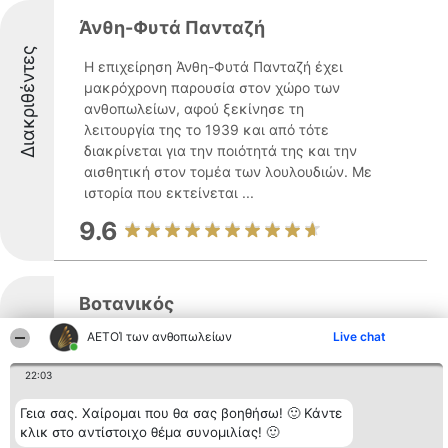
Άνθη-Φυτά Πανταζή
Διακριθέντες
Η επιχείρηση Άνθη-Φυτά Πανταζή έχει
μακρόχρονη παρουσία στον χώρο των
ανθοπωλείων, αφού ξεκίνησε τη
λειτουργία της το 1939 και από τότε
διακρίνεται για την ποιότητά της και την
αισθητική στον τομέα των λουλουδιών. Με
ιστορία που εκτείνεται ...
9.6
Βοτανικός
ΑΕΤΟΊ των ανθοπωλείων
Live chat
Διακριθέντες
Το ανθοπωλείο Βοτανικός, που βρίσκεται
στην Καλαμαριά Θεσσαλονίκης, αποτελεί
22:03
έναν ιδιαίτερο χώρο στον τομέα των
λουλουδιών και των φυτών. Διαθέτει
Γεια σας. Χαίρομαι που θα σας βοηθήσω! 🙂 Κάντε
εκτενή συλλογή από φρέσκα άνθη,
κλικ στο αντίστοιχο θέμα συνομιλίας! 🙂
εντυπωσιακές ανθοδέσμες και