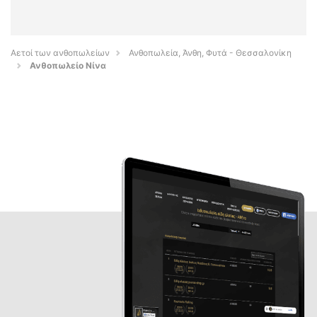
Αετοί των ανθοπωλείων
Ανθοπωλεία, Άνθη, Φυτά - Θεσσαλονίκη
Ανθοπωλείο Νίνα