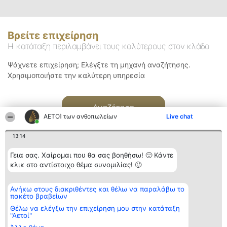
Βρείτε επιχείρηση
Η κατάταξη περιλαμβάνει τους καλύτερους στον κλάδο
Ψάχνετε επιχείρηση; Ελέγξτε τη μηχανή αναζήτησης.
Χρησιμοποιήστε την καλύτερη υπηρεσία
Αναζήτηση
ΑΕΤΟΊ των ανθοπωλείων
Live chat
13:14
Γεια σας. Χαίρομαι που θα σας βοηθήσω! 🙂 Κάντε
κλικ στο αντίστοιχο θέμα συνομιλίας! 🙂
Διοργανωτής της
Κατάταξη
Επικοινωνία
Ανήκω στους διακριθέντες και θέλω να παραλάβω το
κατάταξης
Διακριθέντες
Επικοινωνία
πακέτο βραβείων
BEAUTIFUL COMPANY
Λίστα όλων
Μονοπρόσωπη ΙΚΕ
των
Θέλω να ελέγξω την επιχείρηση μου στην κατάταξη
ΤΗΛ. ΕΠΙΚΟΙΝΩΝΙΑΣ:
διακριθέντων
"Αετοί"
2104128019
Μεθοδολογία
email: