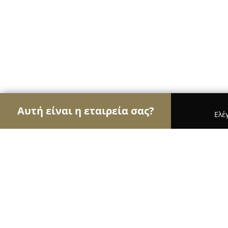
Αυτή είναι η εταιρεία σας?
Ελέ
Αετοί των ανθοπωλείων
Ανθοπωλεία, Άνθη, Φυτ
anthodhmiourgies.gr