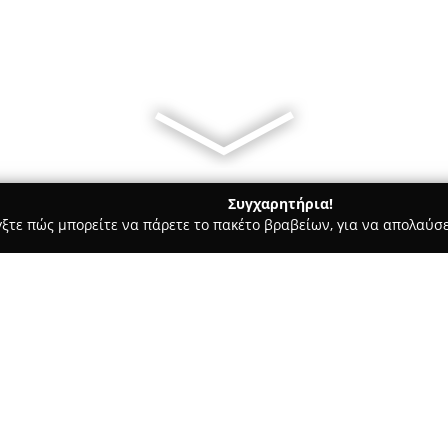
Συγχαρητήρια!
γξτε πώς μπορείτε να πάρετε το πακέτο βραβείων, για να απολαύσε
ά - Θεσσαλονίκη
anthodhmiourgies.gr
Σχετικά με την εταιρεία:
Η εταιρεία
Ανθοδημιουργίες 