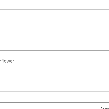
flower
Διο