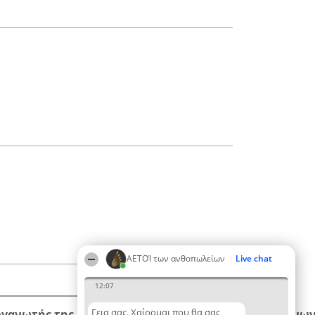
ΑΕΤΟΊ των ανθοπωλείων
Live chat
12:07
Γεια σας. Χαίρομαι που θα σας
ργανωτής της κατάταξης
Κατάταξη
Επικοινων