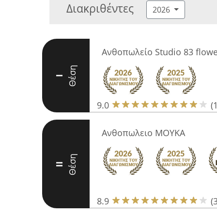
Διακριθέντες
2026
Ανθοπωλείο Studio 83 flowe
Θέση
I
9.0
(
Ανθοπωλειο ΜΟΥΚΑ
Θέση
II
8.9
(