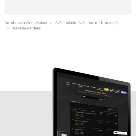
Αετοί των ανθοπωλείων
Ανθοπωλεία, Άνθη, Φυτά - Καστοριά
Gallerie de fleur