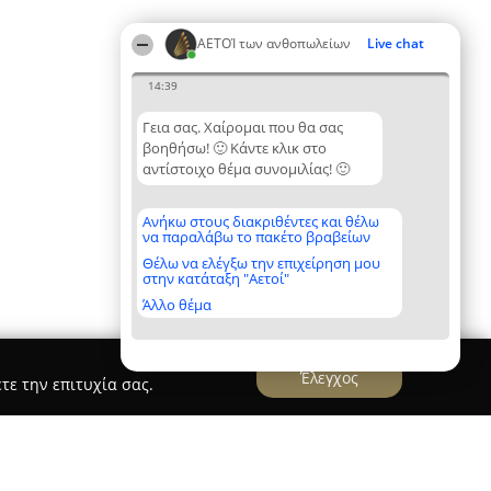
ΑΕΤΟΊ των ανθοπωλείων
Live chat
14:39
Γεια σας. Χαίρομαι που θα σας
βοηθήσω! 🙂 Κάντε κλικ στο
αντίστοιχο θέμα συνομιλίας! 🙂
Ανήκω στους διακριθέντες και θέλω
να παραλάβω το πακέτο βραβείων
Θέλω να ελέγξω την επιχείρηση μου
στην κατάταξη "Αετοί"
Άλλο θέμα
Έλεγχος
τε την επιτυχία σας.