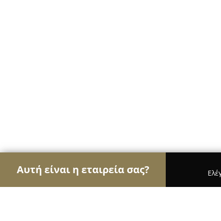
Αυτή είναι η εταιρεία σας?
Ελέ
Αετοί των ανθοπωλείων
Ανθοπωλεία, Άνθη, Φυτ