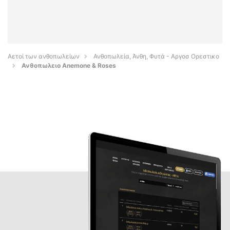
Αετοί των ανθοπωλείων
Ανθοπωλεία, Άνθη, Φυτά - Αργοσ Ορεστικο
Ανθοπωλειο Anemone & Roses