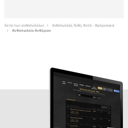
Αετοί των ανθοπωλείων
Ανθοπωλεία, Άνθη, Φυτά - Βραχναιικα
Ανθοπωλείο Ανθέμιον