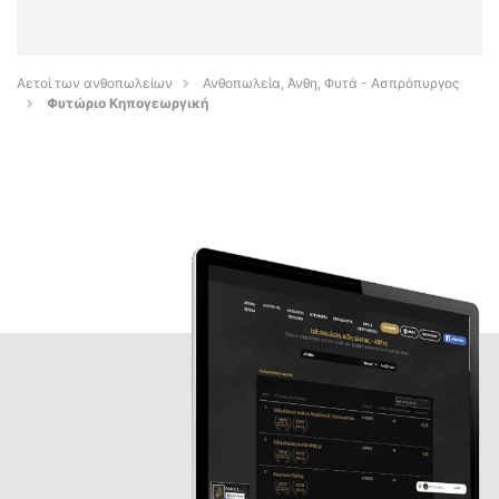
Αετοί των ανθοπωλείων
Ανθοπωλεία, Άνθη, Φυτά - Ασπρόπυργος
Φυτώριο Κηπογεωργική