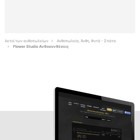
Αετοί των ανθοπωλείων
Ανθοπωλεία, Άνθη, Φυτά - Σπάτα
Flower Studio Ανθοσυνθέσεις