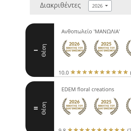
Διακριθέντες
2026
Ανθοπωλείο 'ΜΑΝΩΛΙΑ'
Θέση
I
10.0
EDEM floral creations
Θέση
II
9.8
(