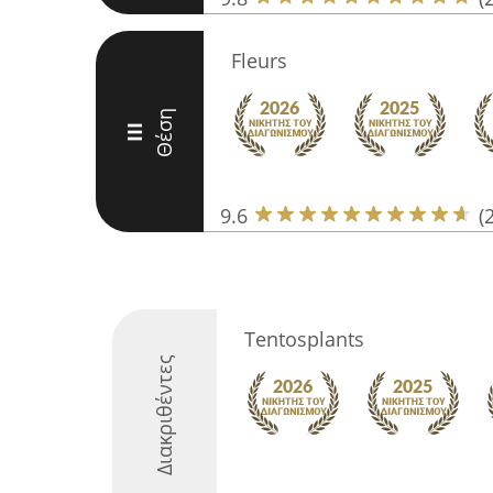
Fleurs
Θέση
III
9.6
(
Tentosplants
Διακριθέντες