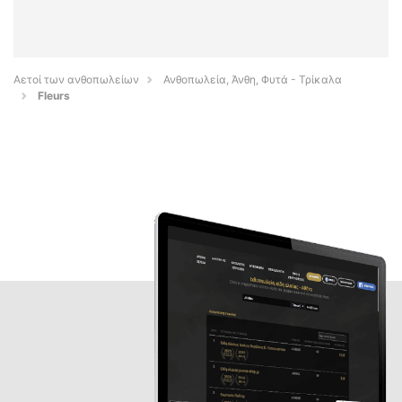
Αετοί των ανθοπωλείων
Ανθοπωλεία, Άνθη, Φυτά - Τρίκαλα
Fleurs