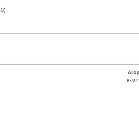
30)
Διο
BEAUT