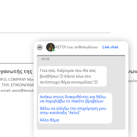
ΑΕΤΟΊ των ανθοπωλείων
Live chat
04:56
Γεια σας. Χαίρομαι που θα σας
ργανωτής της κατάταξης
Κατάταξη
Επικοινων
βοηθήσω! 🙂 Κάντε κλικ στο
IFUL COMPANY Μονοπρόσωπη ΙΚΕ
Διακριθέντες
Επικοινωνία
αντίστοιχο θέμα συνομιλίας! 🙂
ΤΗΛ. ΕΠΙΚΟΙΝΩΝΙΑΣ: 2104128019
Λίστα
email: aetoi@beautifulcompany.co
όλων των
διακριθέντων
Ανήκω στους διακριθέντες και θέλω
να παραλάβω το πακέτο βραβείων
Μεθοδολογία
Όροι &
Θέλω να ελέγξω την επιχείρηση μου
στην κατάταξη "Αετοί"
προϋποθέσεις
ΠΟΛΙΤΙΚΗ
Άλλο θέμα
ΑΠΟΡΡΗΤΟΥ