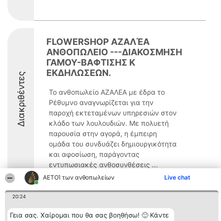
FLOWERSHOP ΑΖΑΛΈΑ
ΑΝΘΟΠΩΛΕΙΟ ---ΔΙΑΚΟΣΜΗΣΗ
ΓΑΜΟΥ-ΒΑΦΤΙΣΗΣ Κ
ΕΚΔΗΛΩΣΕΩΝ.
Διακριθέντες
Το ανθοπωλείο ΑΖΑΛΕΑ με έδρα το
Ρέθυμνο αναγνωρίζεται για την
παροχή εκτεταμένων υπηρεσιών στον
κλάδο των λουλουδιών. Με πολυετή
παρουσία στην αγορά, η έμπειρη
ομάδα του συνδυάζει δημιουργικότητα
και αφοσίωση, παράγοντας
εντυπωσιακές ανθοσυνθέσεις ...
ΑΕΤΟΊ των ανθοπωλείων
Live chat
9.8
20:24
Γεια σας. Χαίρομαι που θα σας βοηθήσω! 🙂 Κάντε
Διοργανωτής της
Κατάταξη
Επικοινωνία