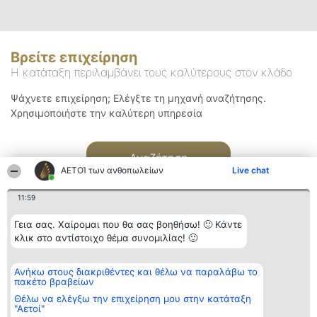
Βρείτε επιχείρηση
Η κατάταξη περιλαμβάνει τους καλύτερους στον κλάδο
Ψάχνετε επιχείρηση; Ελέγξτε τη μηχανή αναζήτησης.
Χρησιμοποιήστε την καλύτερη υπηρεσία
Αναζήτηση
ΑΕΤΟΊ των ανθοπωλείων
Live chat
11:59
Γεια σας. Χαίρομαι που θα σας βοηθήσω! 🙂 Κάντε
κλικ στο αντίστοιχο θέμα συνομιλίας! 🙂
Διοργανωτής της
Κατάταξη
Επικοινωνία
Ανήκω στους διακριθέντες και θέλω να παραλάβω το
κατάταξης
Διακριθέντες
Επικοινωνία
πακέτο βραβείων
BEAUTIFUL COMPANY
Λίστα όλων
Μονοπρόσωπη ΙΚΕ
των
Θέλω να ελέγξω την επιχείρηση μου στην κατάταξη
ΤΗΛ. ΕΠΙΚΟΙΝΩΝΙΑΣ:
διακριθέντων
"Αετοί"
2104128019
Μεθοδολογία