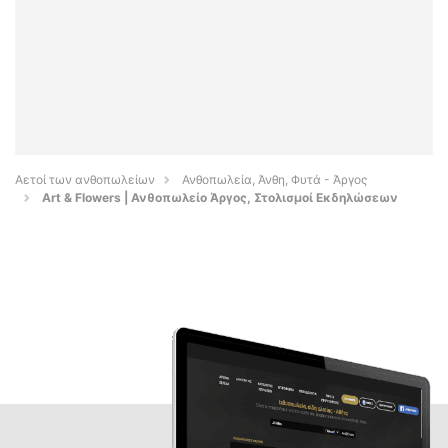
Αετοί των ανθοπωλείων
Ανθοπωλεία, Άνθη, Φυτά - Άργος
Art & Flowers | Ανθοπωλείο Άργος, Στολισμοί Εκδηλώσεων