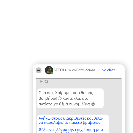
ΑΕΤΟΊ των ανθοπωλείων
Live chat
04:02
Γεια σας. Χαίρομαι που θα σας
βοηθήσω! 🙂 Κάντε κλικ στο
αντίστοιχο θέμα συνομιλίας! 🙂
Ανήκω στους διακριθέντες και θέλω
να παραλάβω το πακέτο βραβείων
Θέλω να ελέγξω την επιχείρηση μου