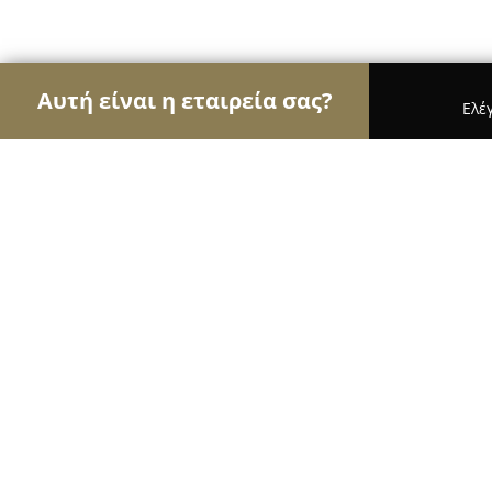
Αυτή είναι η εταιρεία σας?
Ελέ
Αετοί των ανθοπωλείων
Ανθοπωλεία, Άνθη, Φυ
Ανθόασις
9.2
(117)
Μοσχάτο, Moscháto