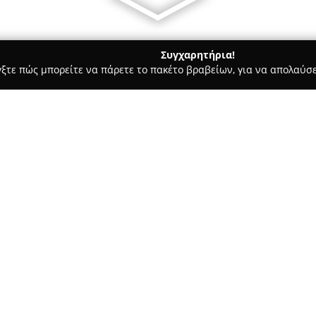
Συγχαρητήρια!
γξτε πώς μπορείτε να πάρετε το πακέτο βραβείων, για να απολαύσε
τά - Μοσχάτο
Ανθόασις
Σχετικά με την εταιρεία:
Το
Ανθόασις
αποτελεί ένα αξι
στον τομέα των λουλουδιών κα
στη Χρυσοστόμου Σμύρνης 124,
ποικιλία από φρέσκα άνθη και 
Δείτε περισσότερα >>
προσφέροντας επιλογές που αν
περίσταση.
Η ομάδα του ανθοπωλείου διακρ