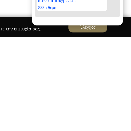
στην κατάταξη "Αετοί"
Άλλο θέμα
Έλεγχος
τε την επιτυχία σας.
όπιστο ανθοπωλείο με πολυετή δραστηριότητα
ι των φυτών. Η επιχείρηση είναι τοποθετημένη
 στο Μοσχάτο, και παρέχει καθημερινά μεγάλη
φυτά, είτε εγχώριας παραγωγής είτε εισαγόμενα,
ταποκρίνονται σε κάθε προτίμηση και
ίνεται για τη δημιουργία ιδιαίτερων και