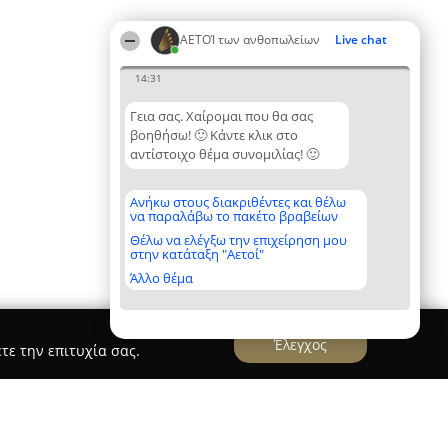
ΑΕΤΟΊ των ανθοπωλείων
Live chat
14:31
Γεια σας. Χαίρομαι που θα σας
βοηθήσω! 🙂 Κάντε κλικ στο
αντίστοιχο θέμα συνομιλίας! 🙂
Ανήκω στους διακριθέντες και θέλω
να παραλάβω το πακέτο βραβείων
Θέλω να ελέγξω την επιχείρηση μου
στην κατάταξη "Αετοί"
Άλλο θέμα
Έλεγχος
τε την επιτυχία σας.