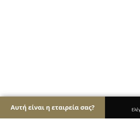
Αυτή είναι η εταιρεία σας?
Ελέ
Αετοί των ανθοπωλείων
Ανθοπωλεία, Άνθη, Φυτ