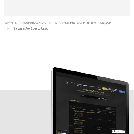
Αετοί των ανθοπωλείων
Ανθοπωλεία, Άνθη, Φυτά - Δάφνη
Natura Ανθοπωλείο