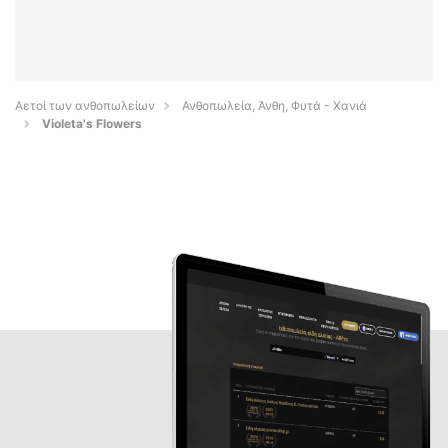
Αετοί των ανθοπωλείων
Ανθοπωλεία, Άνθη, Φυτά - Χανιά
Violeta's Flowers