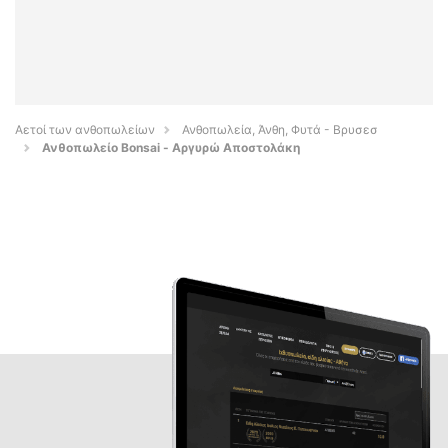
Αετοί των ανθοπωλείων
Ανθοπωλεία, Άνθη, Φυτά - Βρυσεσ
Ανθοπωλείο Bonsai - Αργυρώ Αποστολάκη