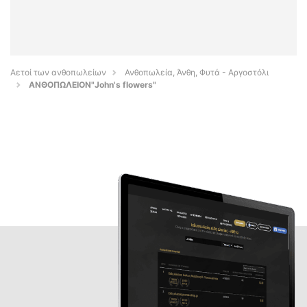
Αετοί των ανθοπωλείων
Ανθοπωλεία, Άνθη, Φυτά - Αργοστόλι
ΑΝΘΟΠΩΛΕΙΟΝ"John's flowers"