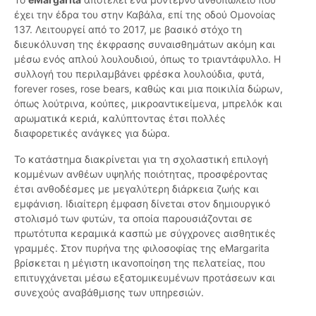
έχει την έδρα του στην Καβάλα, επί της οδού Ομονοίας
137. Λειτουργεί από το 2017, με βασικό στόχο τη
διευκόλυνση της έκφρασης συναισθημάτων ακόμη και
μέσω ενός απλού λουλουδιού, όπως το τριαντάφυλλο. Η
συλλογή του περιλαμβάνει φρέσκα λουλούδια, φυτά,
forever roses, rose bears, καθώς και μια ποικιλία δώρων,
όπως λούτρινα, κούπες, μικροαντικείμενα, μπρελόκ και
αρωματικά κεριά, καλύπτοντας έτσι πολλές
διαφορετικές ανάγκες για δώρα.
Το κατάστημα διακρίνεται για τη σχολαστική επιλογή
κομμένων ανθέων υψηλής ποιότητας, προσφέροντας
έτσι ανθοδέσμες με μεγαλύτερη διάρκεια ζωής και
εμφάνιση. Ιδιαίτερη έμφαση δίνεται στον δημιουργικό
στολισμό των φυτών, τα οποία παρουσιάζονται σε
πρωτότυπα κεραμικά κασπώ με σύγχρονες αισθητικές
γραμμές. Στον πυρήνα της φιλοσοφίας της eMargarita
βρίσκεται η μέγιστη ικανοποίηση της πελατείας, που
επιτυγχάνεται μέσω εξατομικευμένων προτάσεων και
συνεχούς αναβάθμισης των υπηρεσιών.