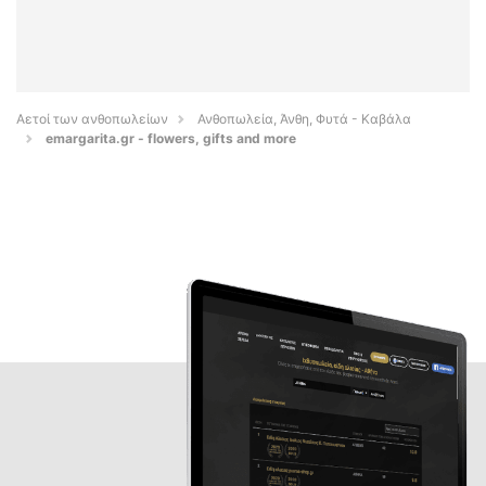
Αετοί των ανθοπωλείων
Ανθοπωλεία, Άνθη, Φυτά - Καβάλα
emargarita.gr - flowers, gifts and more