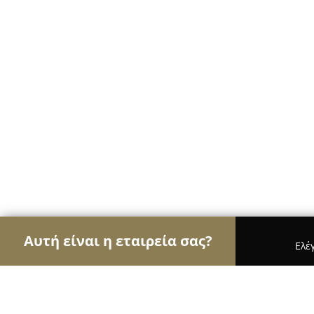
Αυτή είναι η εταιρεία σας?
Ελέ
Αετοί των ανθοπωλείων
Ανθοπωλεία, Άνθη, Φυτ