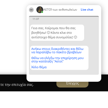
ΑΕΤΟΊ των ανθοπωλείων
Live chat
11:37
Γεια σας. Χαίρομαι που θα σας
βοηθήσω! 🙂 Κάντε κλικ στο
αντίστοιχο θέμα συνομιλίας! 🙂
Ανήκω στους διακριθέντες και θέλω
να παραλάβω το πακέτο βραβείων
Θέλω να ελέγξω την επιχείρηση μου
στην κατάταξη "Αετοί"
Άλλο θέμα
Έλεγχος
τε την επιτυχία σας.