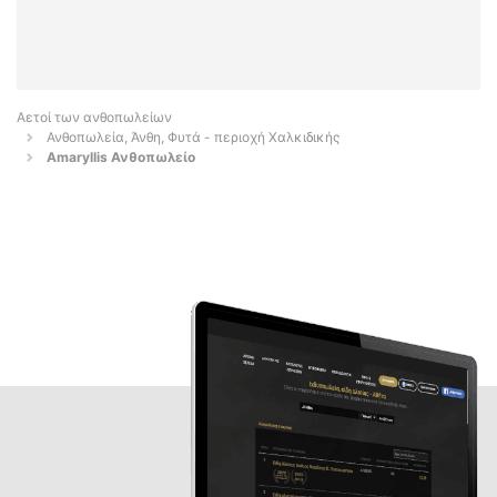
Αετοί των ανθοπωλείων
Ανθοπωλεία, Άνθη, Φυτά - περιοχή Χαλκιδικής
Amaryllis Ανθοπωλείο