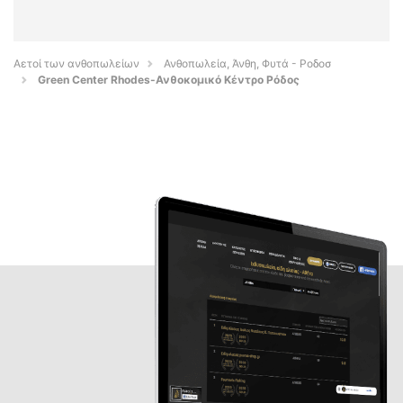
Αετοί των ανθοπωλείων
Ανθοπωλεία, Άνθη, Φυτά - Ροδοσ
Green Center Rhodes-Ανθοκομικό Κέντρο Ρόδος