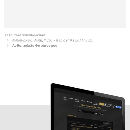
Αετοί των ανθοπωλείων
Ανθοπωλεία, Άνθη, Φυτά - περιοχή Κεφαλληνίας
Ανθοπωλείο Φυτόκοσμος