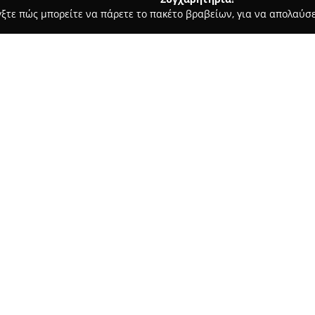
γξτε πώς μπορείτε να πάρετε το πακέτο βραβείων, για να απολαύσε
ά - Ηράκλειο
Ανθοπωλείο Μαρίνα Γιανναράκη
Σχετικά με την εταιρεία:
Στο Ηράκλειο Κρήτης, το
Ανθο
σταθερή επιλογή για λουλούδι
παρουσία στον κλάδο των ανθο
προϊόντων για καθημερινές ανά
Δείτε περισσότερα >>
φρέσκα λουλούδια εποχής, εξωτ
εξωτερικούς χώρους, κατάλληλα
χρήση.
Το ανθοπωλείο προσφέρει υπηρ
ενώ διακρίνεται για τη δημιου
Αναλαμβάνει πλήρεις ανθοστολ