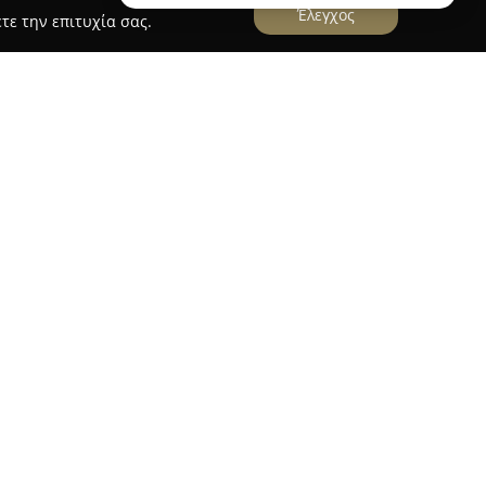
Έλεγχος
τε την επιτυχία σας.
πωλείο Μαρίνα Γιανναράκη
αποτελεί μια
α και φυτά διαφόρων ειδών. Με πολυετή
πωλείων, παρέχει εκτεταμένη ποικιλία
γκες και ιδιαίτερες περιστάσεις. Διατίθενται
ικά άνθη, καθώς και φυτά για εσωτερικούς και
 τόσο για οικιακή όσο και για επαγγελματική
εσίες ανθοστολισμού για ειδικές εκδηλώσεις,
ργικότητα και τη λεπτομέρεια στη δουλειά του.
ισμούς σε γάμους, βαπτίσεις και δεξιώσεις,