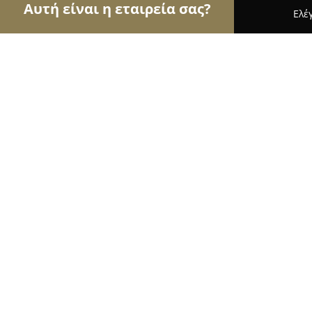
Αυτή είναι η εταιρεία σας?
Ελέ
Αετοί των ανθοπωλείων
Ανθοπωλεία, Άνθη, Φυτ
Ανθοπωλείο Μαρίνα Γιανναράκη
8.4
(8)
Ηράκλειο, Heraklion
Εμφάνιση αριθμού τηλεφώνου