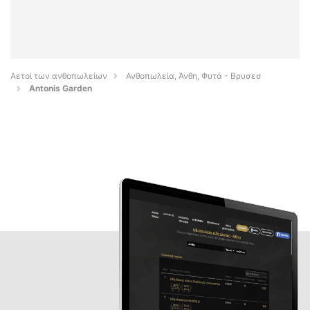
Αετοί των ανθοπωλείων
Ανθοπωλεία, Άνθη, Φυτά - Βρυσεσ
Antonis Garden