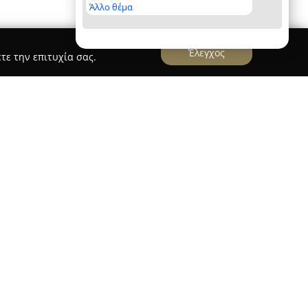
Άλλο θέμα
Έλεγχος
τε την επιτυχία σας.
, με έδρα την Κηφισιά στην οδό Τοσίτσα 3,
ράσινου, προσφέροντας πλήρεις υπηρεσίες για
πο και τον εξωτερικό χώρο. Με εμπειρία που
εταιρεία διαθέτει χώρο άνω των 10.000
λα φυτά, τόσο για εσωτερικούς όσο και για
ι πλούσια συλλογή δέντρων και ανθοφόρων
άσμα απαιτήσεων.