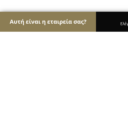
Αυτή είναι η εταιρεία σας?
Ελέ
Αετοί των ανθοπωλείων
Ανθοπωλεία, Άνθη, Φυτ
Κέντρο ΚΗΠΟΥ Μουντάνου
9.4
(247)
Κηφισιά, ΤΟΣΙΤΣΑ 3