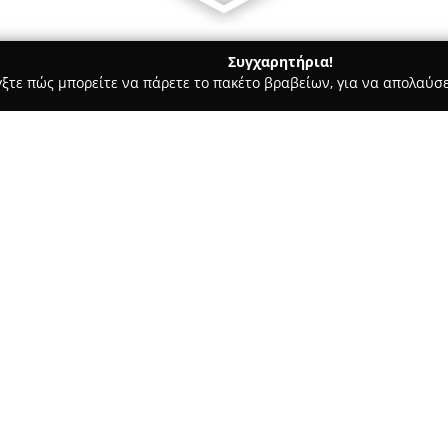
Συγχαρητήρια!
γξτε πώς μπορείτε να πάρετε το πακέτο βραβείων, για να απολαύσε
ά - Κηφισιά
Κέντρο ΚΗΠΟΥ Μουντάνου
Σχετικά με την εταιρεία:
Το
Κέντρο Κήπου Μουντάνου
διακρίνεται στον τομέα του π
κάθε ανάγκη που αφορά τον κή
ξεπερνά τα σαράντα χρόνια, η 
Δείτε περισσότερα >>
τετραγωνικών μέτρων και ποικί
εξωτερικούς χώρους, καθώς κα
ειδών, καλύπτοντας εκτενές φ