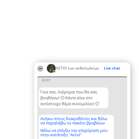
ΑΕΤΟΊ των ανθοπωλείων
Live chat
22:57
Γεια σας. Χαίρομαι που θα σας
βοηθήσω! 🙂 Κάντε κλικ στο
αντίστοιχο θέμα συνομιλίας! 🙂
Ανήκω στους διακριθέντες και θέλω
να παραλάβω το πακέτο βραβείων
Θέλω να ελέγξω την επιχείρηση μου
στην κατάταξη "Αετοί"