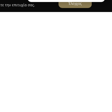
Έλεγχος
τε την επιτυχία σας.
η
έχουν καθιερωθεί ως σημαντικός προορισμός
ια ευρεία γκάμα προϊόντων για τον κήπο και το
α, με μακρόχρονη δράση στον χώρο της
ας, ξεχωρίζει για την ανώτερη ποιότητα των
α της καλύπτει διαφορετικές ανάγκες, από
πιστικούς θάμνους έως και οπωροφόρα δέντρα.
ρήνης Κατσούνη διατίθεται πλούσια συλλογή
ρμοσμένες για κάθε τύπο εξωτερικού χώρου,
ου. Με προτεραιότητα στη διασφάλιση υψηλών
 εξειδικευμένης υποστήριξης, η εταιρεία