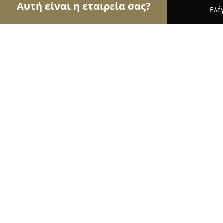
Αυτή είναι η εταιρεία σας?
Ελέ
Αετοί των ανθοπωλείων
Ανθοπωλεία, Άνθη, Φυτ
Φυτώρια Ειρήνη Κατσούνη
9.8
(59)
Παλλήνη, 16ο χλμ, Λεωφ. Σπάτων
Εμφάνιση αριθμού τηλεφώνου