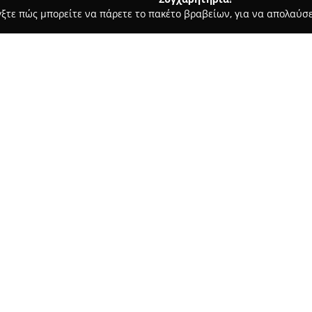
γξτε πώς μπορείτε να πάρετε το πακέτο βραβείων, για να απολαύσε
ά - Παλλήνη
Φυτώρια Ειρήνη Κατσούνη
Σχετικά με την εταιρεία:
Τα
Φυτώρια Ειρήνη Κατσούν
στην Παλλήνη, προσφέροντας μ
φυσικό περιβάλλον. Η εταιρεί
ανθοκομίας και της δενδροκομί
Δείτε περισσότερα >>
φυτών που διαθέτει. Η ποικιλί
εποχιακά λουλούδια και καλλω
Στην έκθεση των Φυτώριων Ει
υγιών φυτών και λύσεις προσα
ανεξάρτητα από το μέγεθός τ
προδιαγραφών και στην παροχή