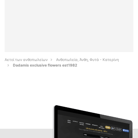
Αετοί των ανθοπωλείων
Ανθοπωλεία, Άνθη, Φυτά - Κατερίνη
Dadamis exclusive flowers est1982