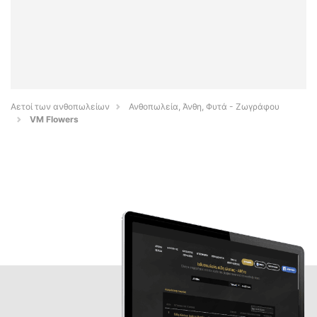
Αετοί των ανθοπωλείων
Ανθοπωλεία, Άνθη, Φυτά - Ζωγράφου
VM Flowers