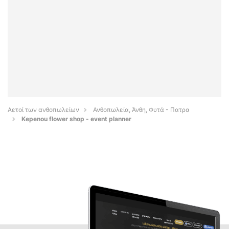
Αετοί των ανθοπωλείων
Ανθοπωλεία, Άνθη, Φυτά - Πατρα
Kepenou flower shop - event planner