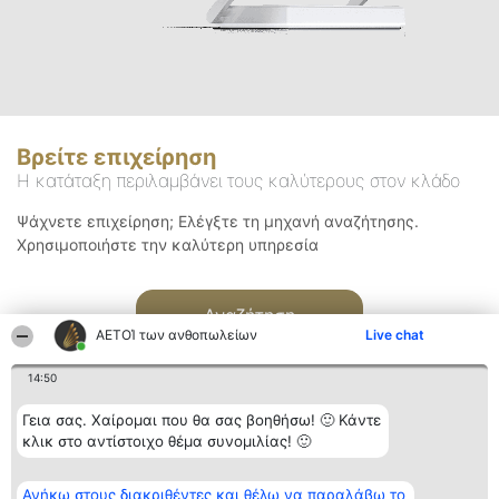
Βρείτε επιχείρηση
Η κατάταξη περιλαμβάνει τους καλύτερους στον κλάδο
Ψάχνετε επιχείρηση; Ελέγξτε τη μηχανή αναζήτησης.
Χρησιμοποιήστε την καλύτερη υπηρεσία
Αναζήτηση
ΑΕΤΟΊ των ανθοπωλείων
Live chat
14:50
Γεια σας. Χαίρομαι που θα σας βοηθήσω! 🙂 Κάντε
κλικ στο αντίστοιχο θέμα συνομιλίας! 🙂
Διοργανωτής της
Κατάταξη
Επικοινωνία
Ανήκω στους διακριθέντες και θέλω να παραλάβω το
κατάταξης
Διακριθέντες
Επικοινωνία