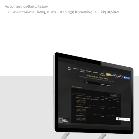
Αετοί των ανθοπωλείων
Ανθοπωλεία, Άνθη, Φυτά - περιοχή Κορινθίας
Ζεμπρίνα