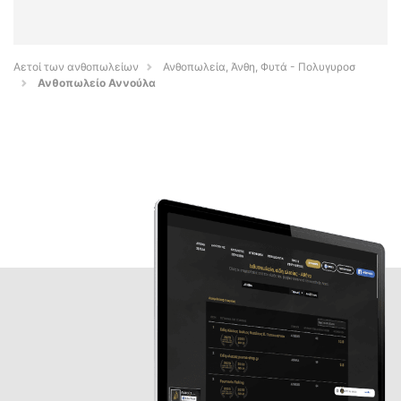
Αετοί των ανθοπωλείων
Ανθοπωλεία, Άνθη, Φυτά - Πολυγυροσ
Ανθοπωλείο Αννούλα