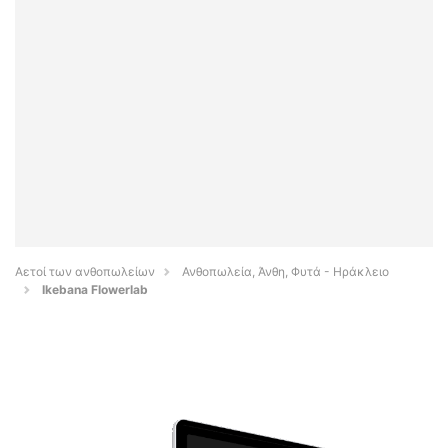
Αετοί των ανθοπωλείων
Ανθοπωλεία, Άνθη, Φυτά - Ηράκλειο
Ikebana Flowerlab