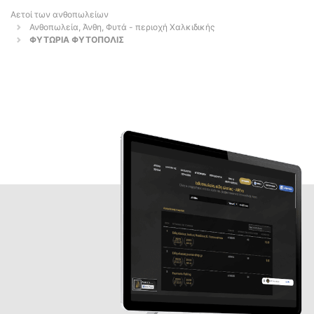
Αετοί των ανθοπωλείων
Ανθοπωλεία, Άνθη, Φυτά - περιοχή Χαλκιδικής
ΦΥΤΩΡΙΑ ΦΥΤΟΠΟΛΙΣ